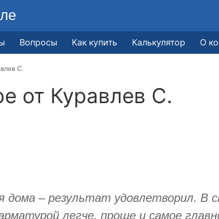
ле
ы
Вопросы
Как купить
Калькулятор
О к
влев С.
ре от
Куравлев С.
 дома – результат удовлетворил. В с
рматурой легче, проще и самое главн