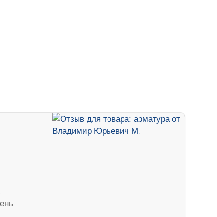
а
ень