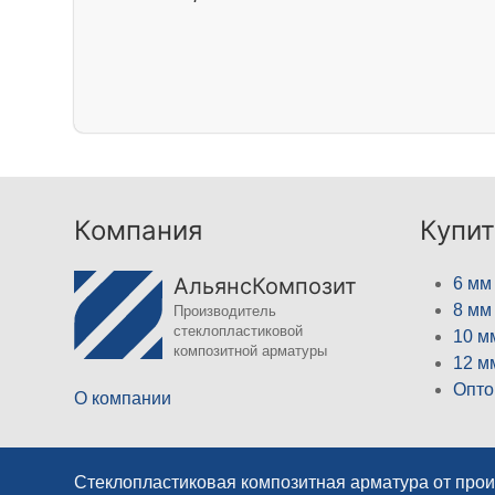
Компания
Купит
АльянсКомпозит
6 мм
8 мм
Производитель
стеклопластиковой
10 м
композитной арматуры
12 м
Опто
О компании
Стеклопластиковая композитная арматура от про