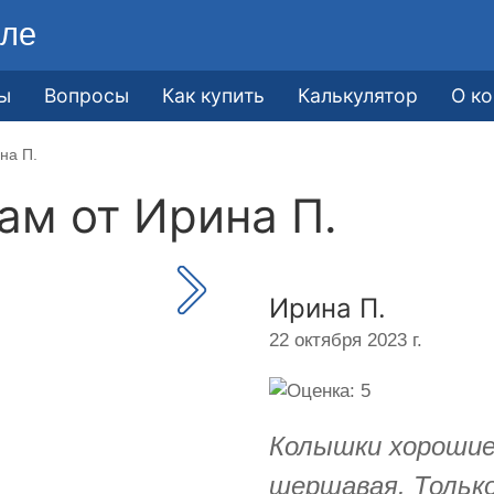
ле
ы
Вопросы
Как купить
Калькулятор
О к
на П.
кам от
Ирина П.
Ирина П.
22 октября 2023 г.
Колышки хорошие,
шершавая. Тольк