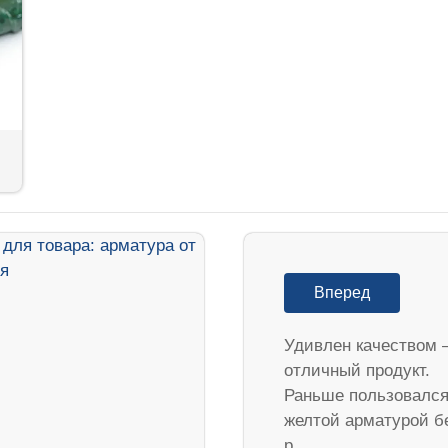
Вперед
Удивлен качеством 
отличный продукт.
Раньше пользовалс
желтой арматурой б
р…