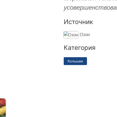
усовершенствоват
Источник
Озон
Категория
Колышки