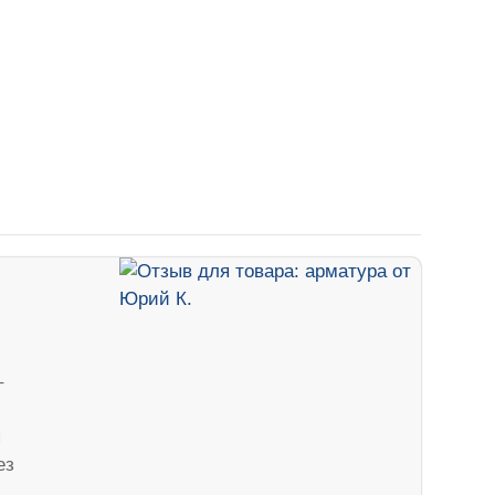
–
я
ез