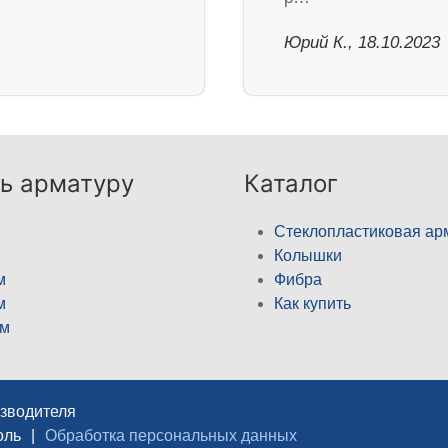
Юрий К., 18.10.2023
ь арматуру
Каталог
Стеклопластиковая ар
Колышки
м
Фибра
м
Как купить
м
изводителя
оль
|
Обработка персональных данных