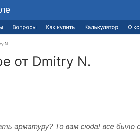
ле
ы
Вопросы
Как купить
Калькулятор
О к
ry N.
ре от
​Dmitry N.
ать арматуру? То вам сюда! все было о