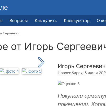
ле
ы
Вопросы
Как купить
Калькулятор
О к
рь Сергеевич
ре от
Игорь Сергееви
Игорь Сергеевич
Новосибирск,
5 июля 2025
Покупали арматур
помещении. Хоро