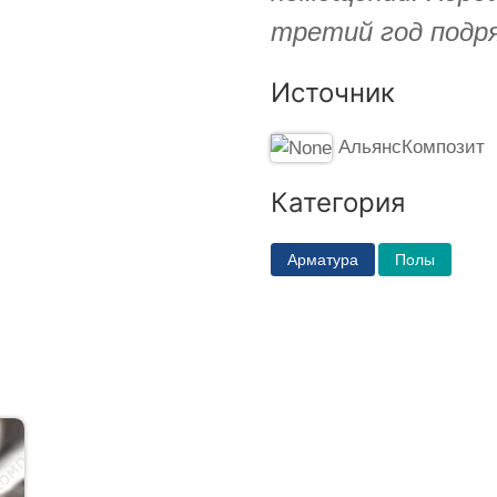
третий год подря
Источник
АльянсКомпозит
Категория
Арматура
Полы