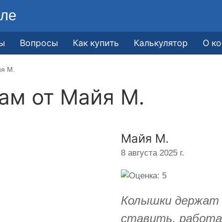
ле
ы
Вопросы
Как купить
Калькулятор
О к
йя М.
кам от
Майя М.
Майя М.
8 августа 2025 г.
Колышки держат 
ставить, работа