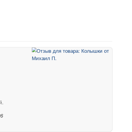
й.
26