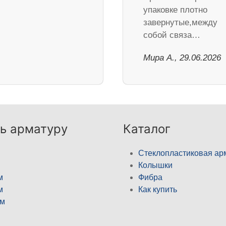
упаковке плотно
завернутые,между
собой связа…
Мира А., 29.06.2026
ь арматуру
Каталог
Стеклопластиковая ар
Колышки
м
Фибра
м
Как купить
м