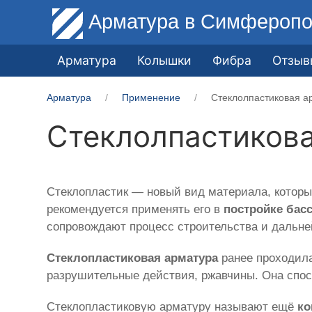
Арматура
в Симферопо
Арматура
Колышки
Фибра
Отзыв
Арматура
Применение
Стеклолпастиковая а
Стеклолпастикова
Стеклопластик — новый вид материала, котор
рекомендуется применять его в
постройке бас
сопровождают процесс строительства и дальн
Стеклопластиковая арматура
ранее проходила
разрушительные действия, ржавчины. Она спос
Стеклопластиковую арматуру называют ещё
ко