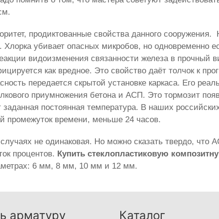
см.
оритет, продиктованные свойства данного сооружения.
. Хлорка убивает опасных микробов, но одновременно е
еакции видоизменения связанности железа в прочный в
ицируется как вредное. Это свойство даёт толчок к про
ность передается скрытой установке каркаса. Его реал
олкового приумножения бетона и АСП. Это тормозит по
т заданная постоянная температура. В наших российск
ый промежуток времени, меньше 24 часов.
случаях не одинаковая. Но можно сказать твердо, что 
ток процентов.
Купить стеклопластиковую композитн
етрах: 6 мм, 8 мм, 10 мм и 12 мм.
ь арматуру
Каталог