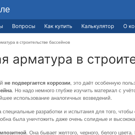
ле
ы
Вопросы
Как купить
Калькулятор
О к
рматура в строительстве бассейнов
я арматура в строит
ый
не подвергается коррозии
, это даёт особенную поль
сейна
. Но надо немного глубже изучить материал с учё
ейшее использование аналогичных возведений.
 специальные разработки и испытания для того, чтобы
обна была уничтожить даже очень солидные и высокока
мпозитной
. Она бывает желтого, черного, белого цвет