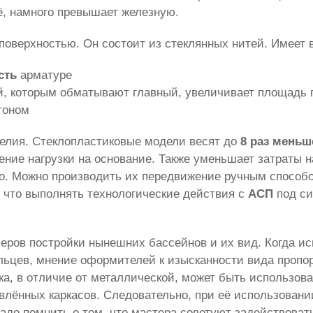
ё, намного превышает железную.
поверхностью. Он состоит из стеклянных нитей. Имеет в
сть
арматуре
, которым обматывают главный, увеличивает площадь 
тоном
делия. Стеклопластиковые модели весят до
8 раз меньш
ие нагрузки на основание. Также уменьшает затраты на
но. Можно производить их передвижение ручным спосо
, что выполнять технологические действия с
АСП
под си
еров постройки нынешних бассейнов и их вид. Когда ис
ельцев, мнение оформителей к изысканности вида про
ка, в отличие от металлической, может быть использов
лённых каркасов. Следовательно, при её использовани
Надо помнить о том, что мастера советуют задействоват