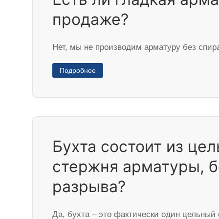
продаже?
Нет, мы не производим арматуру без спир
Подробнее
Бухта состоит из цел
стержня арматуры, б
разрыва?
Да, бухта – это фактически один цельный