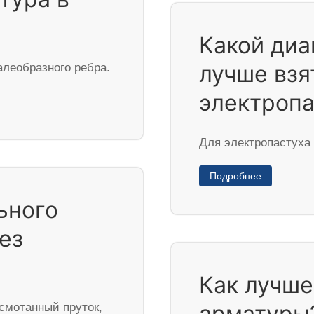
Какой ди
лучше взя
алеобразного ребра.
электропа
Для электропастуха
Подробнее
ьного
ез
Как лучше
арматуры
 смотанный пруток,