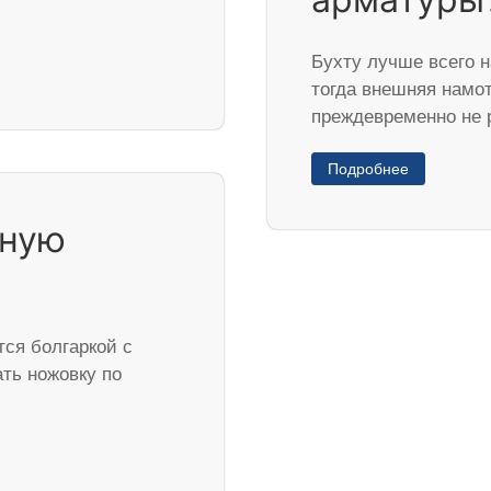
Бухту лучше всего н
тогда внешняя намот
преждевременно не
Подробнее
тную
ся болгаркой с
ть ножовку по