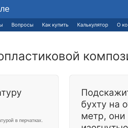
ле
ы
Вопросы
Как купить
Калькулятор
О к
опластиковой композ
атуру
Подскажит
бухту на 
метр, они
турой в перчатках.
изогнутые