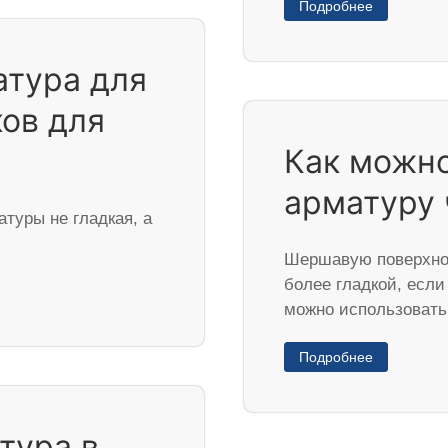
Подробнее
атура для
ов для
Как можно
арматуру 
атуры не гладкая, а
Шершавую поверхнос
более гладкой, если
можно использоват
Подробнее
тура в