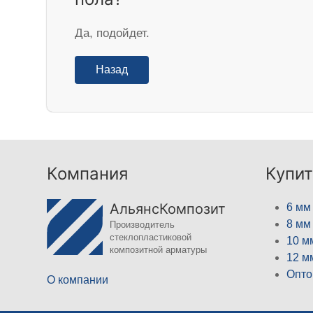
Да, подойдет.
Назад
Компания
Купит
АльянсКомпозит
6 мм
8 мм
Производитель
стеклопластиковой
10 м
композитной арматуры
12 м
Опто
О компании