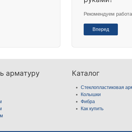
Рекомендуем работат
Вперед
ь арматуру
Каталог
Стеклопластиковая ар
Колышки
м
Фибра
м
Как купить
м