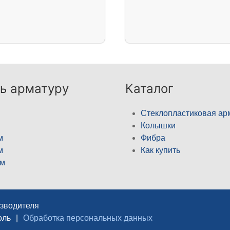
ь арматуру
Каталог
Стеклопластиковая ар
Колышки
м
Фибра
м
Как купить
м
изводителя
оль
|
Обработка персональных данных