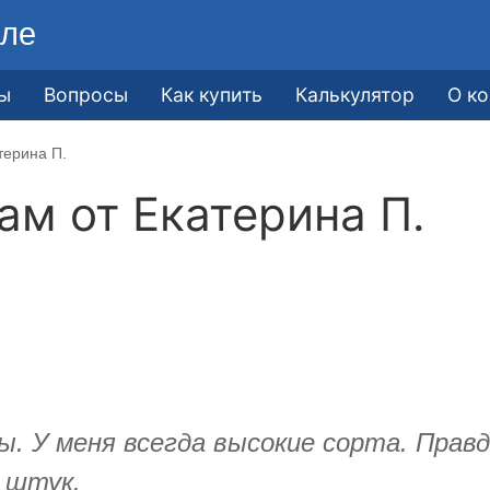
ле
ы
Вопросы
Как купить
Калькулятор
О к
терина П.
кам от
Екатерина П.
У меня всегда высокие сорта. Правда
0 штук.