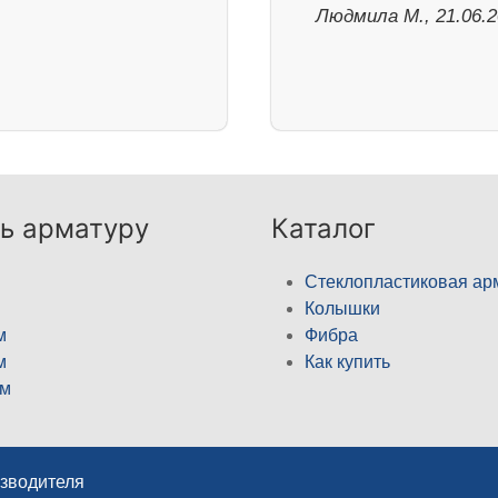
Людмила М., 21.06.
ь арматуру
Каталог
Стеклопластиковая ар
Колышки
м
Фибра
м
Как купить
м
изводителя