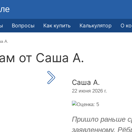
ле
ы
Вопросы
Как купить
Калькулятор
О к
а А.
кам от
Саша А.
Саша А.
22 июня 2026 г.
Пришло раньше с
заявленному. Рёбр