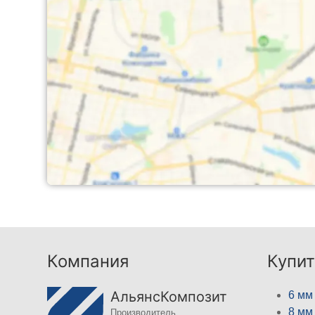
Компания
Купит
АльянсКомпозит
6 мм
8 мм
Производитель