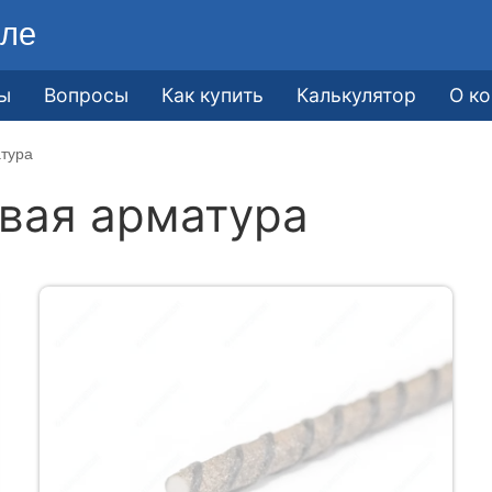
ле
ы
Вопросы
Как купить
Калькулятор
О к
атура
вая арматура